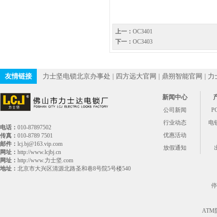
上一：
OC3401
下一：
OC3403
友情链接
力士坚电锁北京办事处
|
四方远大官网
|
鼎朔智能官网
|
力
新闻中心
公司新闻
P
行业动态
电
电话：
010-87897502
优惠活动
传真：
010-8789 7501
邮件：
lcj.bj@163.vip.com
放假通知
网址：
http://www.lcjbj.cn
网址：
http://www.力士坚.com
地址：
北京市大兴区清源北路圣和巷8号院5号楼540
停
AT