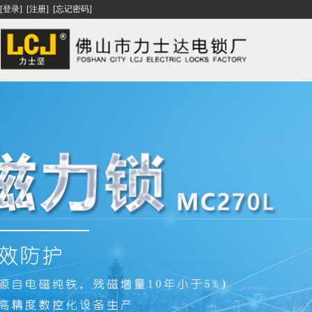
[登录]
[注册]
[忘记密码]