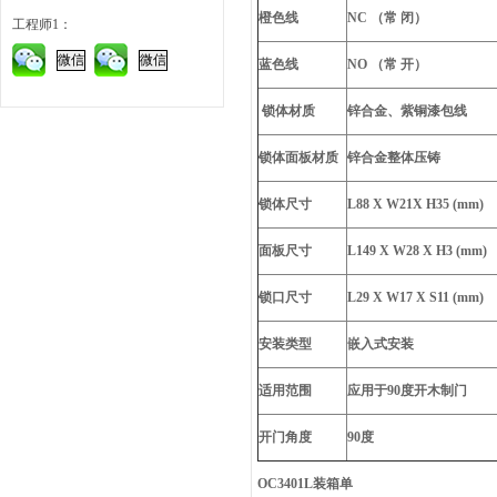
橙色线
NC （常 闭）
工程师1：
微信
微信
蓝色线
NO （常 开）
锁体材质
锌合金、紫铜漆包线
锁体面板材质
锌合金整体压铸
锁体尺寸
L88 X W21X H35 (mm)
面板尺寸
L149 X W28 X H3 (mm)
锁口尺寸
L29 X W17 X S11 (mm)
安装类型
嵌入式安装
适用范围
应用于90度开木制门
开门角度
90度
OC3401L装箱单