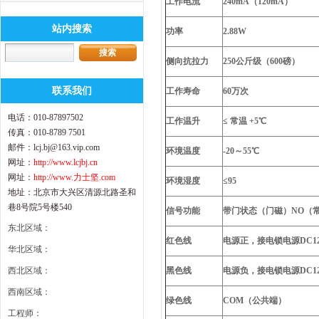
工作电流
240mA（120mA）
站内搜索
功率
2.88W
侧向抗拉力
250公斤级（600磅）
联系我们
工作寿命
60万次
电话：010-87897502
工作温升
≤ 常温 +5℃
传真：010-8789 7501
邮件：lcj.bj@163.vip.com
环境温度
-20～55℃
网址：
http://www.lcjbj.cn
网址：
http://www.力士坚.com
环境湿度
≤95
地址：北京市大兴区清源北路圣和
巷8号院5号楼540
信号功能
带门状态（门磁）NO（常
东北区域：
红色线
电源正，接电锁电源DC1
华北区域：
西北区域：
黑色线
电源负，接电锁电源DC1
西南区域：
绿色线
COM（公共端）
工程师：