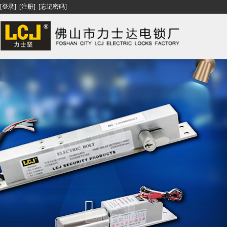
[登录]
[注册]
[忘记密码]