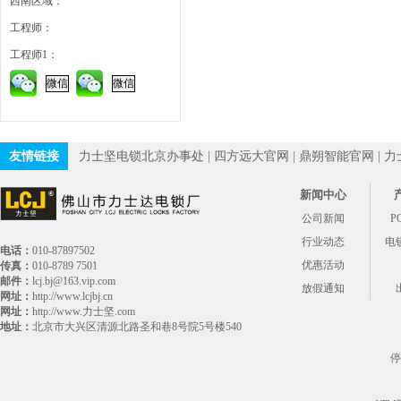
西南区域：
工程师：
工程师1：
微信
微信
友情链接
力士坚电锁北京办事处
|
四方远大官网
|
鼎朔智能官网
|
力
新闻中心
公司新闻
P
行业动态
电
电话：
010-87897502
优惠活动
传真：
010-8789 7501
邮件：
lcj.bj@163.vip.com
放假通知
网址：
http://www.lcjbj.cn
网址：
http://www.力士坚.com
地址：
北京市大兴区清源北路圣和巷8号院5号楼540
停