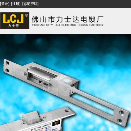
[登录]
[注册]
[忘记密码]