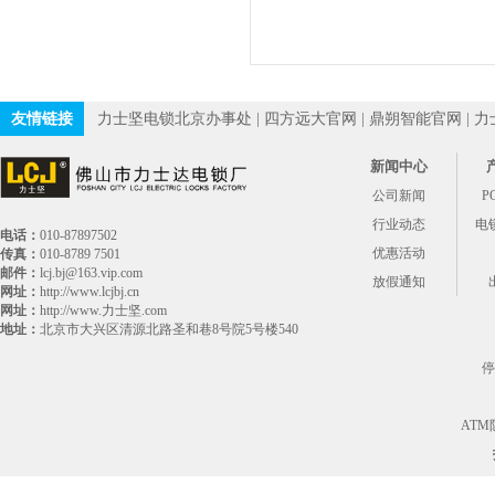
友情链接
力士坚电锁北京办事处
|
四方远大官网
|
鼎朔智能官网
|
力
新闻中心
公司新闻
P
行业动态
电
电话：
010-87897502
优惠活动
传真：
010-8789 7501
邮件：
lcj.bj@163.vip.com
放假通知
网址：
http://www.lcjbj.cn
网址：
http://www.力士坚.com
地址：
北京市大兴区清源北路圣和巷8号院5号楼540
停
AT