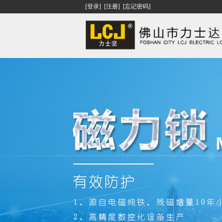
[登录]
[注册]
[忘记密码]