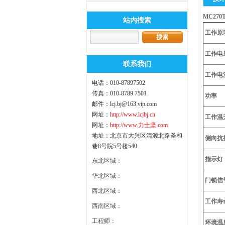
MC27
站内搜索
工作原
工作电
联系我们
工作电
电话：010-87897502
传真：010-8789 7501
功率
邮件：lcj.bj@163.vip.com
网址：
http://www.lcjbj.cn
工作温
网址：
http://www.力士坚.com
地址：北京市大兴区清源北路圣和
侧向抗
巷8号院5号楼540
指示灯
东北区域：
华北区域：
门锁信
西北区域：
工作寿
西南区域：
工程师：
环境温