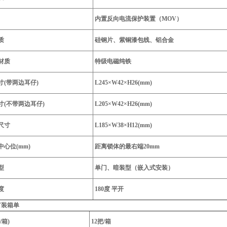
内置反向电流保护装置（MOV）
质
硅钢片、紫铜漆包线、铝合金
材质
特级电磁纯铁
寸(带两边耳仔)
L245×W42×H26(mm)
寸(不带两边耳仔)
L205×W42×H26(mm)
尺寸
L185×W38×H12(mm)
心位(mm)
距离锁体的最右端20mm
型
单门、暗装型（嵌入式安装）
度
180度 平开
0T装箱单
/箱)
12把/箱