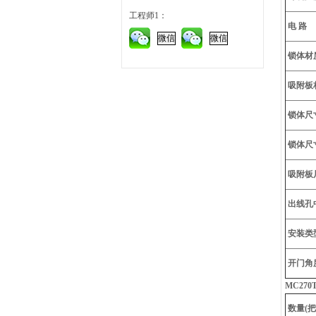
工程师1：
电 路
微信
微信
锁体材
吸附板
锁体尺
锁体尺
吸附板
出线孔中
安装类
开门角
MC27
数量(把