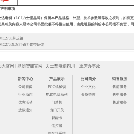
0T声明事项
电锁（LCJ力士坚品牌）保留本产品规格、外型、技术参数等修改之权利，如有更
及其相关内容未经本公司书面批准不得擅自使用，由此引起的纠纷本公司概不负责，同
​​​​​​​MC270L带反馈
MC270DL双门磁力锁带反馈
远大官网
|
鼎朔智能官网
|
力士坚电锁四川、重庆办事处
新闻中心
产品展示
公司简介
销售服务
公司新闻
POC机械锁
企业文化
售前服务
行业动态
电锁电源系列
资质荣誉
售中服务
优惠活动
门禁机
售后服务
放假通知
出门开关
智能卡
遥控器
停车场系统