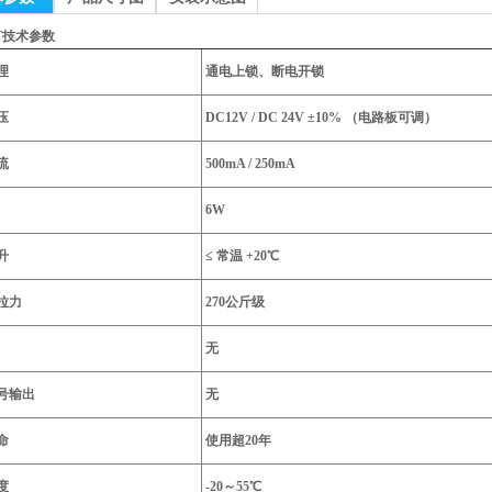
0T技术参数
理
通电上锁、断电开锁
压
DC12V / DC 24V ±10% （电路板可调）
流
500mA / 250mA
6W
升
≤ 常温 +20℃
拉力
270公斤级
无
号输出
无
命
使用超20年
度
-20～55℃