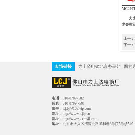
MC27
力士达
术参数
上一：
下一：
友情链接
力士坚电锁北京办事处
|
四方
电话：
010-87897502
传真：
010-8789 7501
邮件：
lcj.bj@163.vip.com
网址：
http://www.lcjbj.cn
网址：
http://www.力士坚.com
地址：
北京市大兴区清源北路圣和巷8号院5号楼540